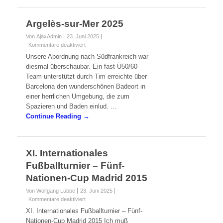
Matze …
Continue Reading →
Argelès-sur-Mer 2025
Von AjaxAdmin
23. Juni 2025
für
Kommentare deaktiviert
Argelès-
Unsere Abordnung nach Südfrankreich war
sur-
diesmal überschaubar. Ein fast Ü50/60
Mer
Team unterstützt durch Tim erreichte über
2025
Barcelona den wunderschönen Badeort in
einer herrlichen Umgebung, die zum
Spazieren und Baden einlud. …
Continue Reading →
XI. Internationales
Fußballturnier – Fünf-
Nationen-Cup Madrid 2015
Von Wolfgang Lübbe
23. Juni 2025
für
Kommentare deaktiviert