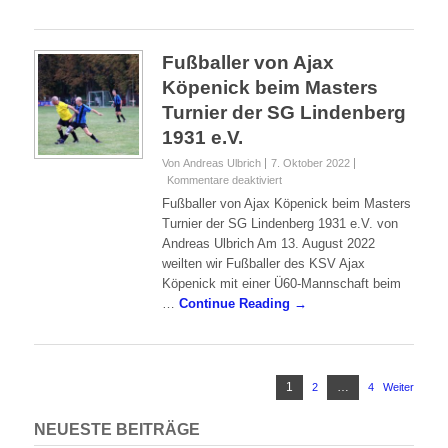
ganz so erfolgreich verlaufen ist, wie die
Zeit vor und …
Continue Reading →
Fußballer von Ajax
Köpenick beim Masters
Turnier der SG Lindenberg
1931 e.V.
Von Andreas Ulbrich
7. Oktober 2022
für
Kommentare deaktiviert
Fußballer
Fußballer von Ajax Köpenick beim Masters
von
Turnier der SG Lindenberg 1931 e.V. von
Ajax
Andreas Ulbrich Am 13. August 2022
Köpenick
weilten wir Fußballer des KSV Ajax
beim
Masters
Köpenick mit einer Ü60-Mannschaft beim
Turnier
…
Continue Reading →
der
SG
Lindenberg
1931
Seitennummerierung
e.V.
Seite
1
…
2
Seite
4
Seite
Weiter
der