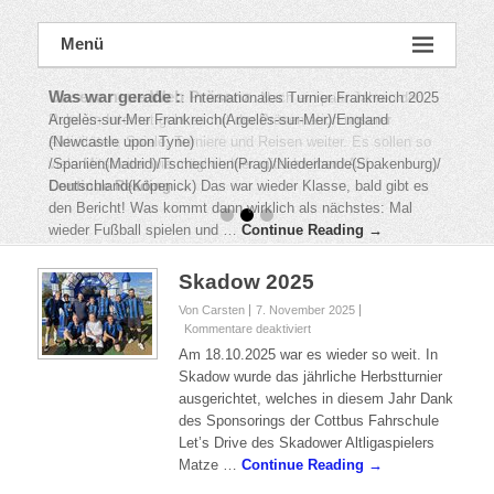
Menü
Was war gerade :
:
Internationales Turnier Frankreich 2025
Argelès-sur-Mer Frankreich(Argelès-sur-Mer)/England
(Newcastle upon Tyne)
/Spanien(Madrid)/Tschechien(Prag)/Niederlande(Spakenburg)/
Deutschland(Köpenick) Das war wieder Klasse, bald gibt es
den Bericht! Was kommt dann wirklich als nächstes: Mal
wieder Fußball spielen und …
Continue Reading →
Skadow 2025
Von Carsten
7. November 2025
für
Kommentare deaktiviert
Skadow
Am 18.10.2025 war es wieder so weit. In
2025
Skadow wurde das jährliche Herbstturnier
ausgerichtet, welches in diesem Jahr Dank
des Sponsorings der Cottbus Fahrschule
Let’s Drive des Skadower Altligaspielers