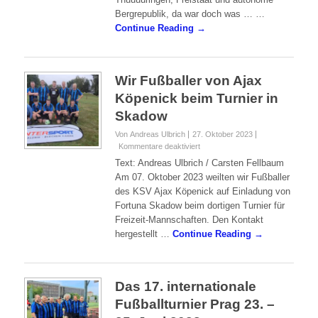
Thüringen
Höhentrainingslager“ nach Thüringen!
Thüüüüringen, Freistaat und autonome
Bergrepublik, da war doch was … …
Continue Reading →
Wir Fußballer von Ajax
Köpenick beim Turnier in
Skadow
Von Andreas Ulbrich
27. Oktober 2023
für
Kommentare deaktiviert
Wir
Text: Andreas Ulbrich / Carsten Fellbaum
Fußballer
Am 07. Oktober 2023 weilten wir Fußballer
von
des KSV Ajax Köpenick auf Einladung von
Ajax
Fortuna Skadow beim dortigen Turnier für
Köpenick
beim
Freizeit-Mannschaften. Den Kontakt
Turnier
hergestellt …
Continue Reading →
in
Skadow
Das 17. internationale