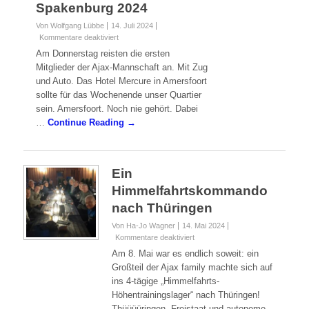
Sechs Nationen Turnier
Spakenburg 2024
Von Wolfgang Lübbe
14. Juli 2024
für
Kommentare deaktiviert
Sechs
Am Donnerstag reisten die ersten
Nationen
Mitglieder der Ajax-Mannschaft an. Mit Zug
Turnier
und Auto. Das Hotel Mercure in Amersfoort
Spakenburg
sollte für das Wochenende unser Quartier
2024
sein. Amersfoort. Noch nie gehört. Dabei
…
Continue Reading →
Ein
Himmelfahrtskommando
nach Thüringen
Von Ha-Jo Wagner
14. Mai 2024
für
Kommentare deaktiviert
Ein
Am 8. Mai war es endlich soweit: ein
Himmelfahrtskommando
Großteil der Ajax family machte sich auf
nach
ins 4-tägige „Himmelfahrts-