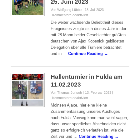
Fußballturnier Prag 23. –
25. Juni 2023
Von Wolfgang Lübbe
13. Juli 2023
für
Kommentare deaktiviert
Das
Die weiter wachsende Beliebtheit dieses
17.
Ereignisses zeigte sich dieses Jahr in der
internationale
mit 28 Mann beider Geschlechter größten
Fußballturnier
deutschen von Ajax Köpenick gebildeten
Prag
23.
Delegation über alle Turniere betrachtet
–
und in …
Continue Reading →
25.
Juni
2023
Hallenturnier in Fulda am
11.02.2023
Von Thomas Jurisch
13. Februar 2023
für
Kommentare deaktiviert
Hallenturnier
Moinsen Ajaxe, hier eine kleine
in
Zusammenfassung unseres Ausfluges
Fulda
nach Fulda. Vorweg kann man wohl sagen,
am
dass unser sportliches Abschneiden nicht
11.02.2023