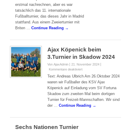
XI.
XI. Internationales Fußballturnier – Fünf-
Internationales
Nationen-Cup Madrid 2015 Ich muß
Fußballturnier
erstmal nachrechnen, aber es war
–
tatsächlich das 11. internationale
Fünf-
Nationen-
Fußballturnier, das dieses Jahr in Madrid
Cup
stattfand. Aus einem Zweierturnier mit
Madrid
Briten …
Continue Reading →
2015
Ajax Köpenick beim
3.Turnier in Skadow 2024
Von AjaxAdmin
21. November 2024
für
Kommentare deaktiviert
Ajax
Text: Andreas Ulbrich Am 26.Oktober 2024
Köpenick
waren wir Fußballer des KSV Ajax
beim
Köpenick auf Einladung vom SV Fortuna
3.Turnier
Skadow zum zweiten Mal beim dortigen
in
Skadow
Turnier für Freizeit-Mannschaften. Wir sind
2024
der …
Continue Reading →